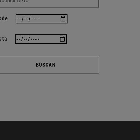
sde
sta
BUSCAR