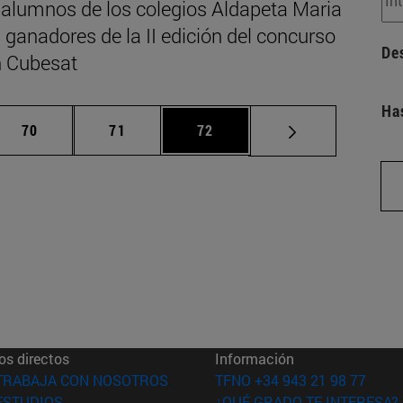
 alumnos de los colegios Aldapeta Maria
, ganadores de la II edición del concurso
De
 Cubesat
Ha
 intermedias Use TAB para desplazarse.
Página
Página
Página
70
71
72
os directos
Información
(abre en nueva ventana)
TRABAJA CON NOSOTROS
TFNO +34 943 21 98 77
(abre en nueva ventana)
ESTUDIOS
¿QUÉ GRADO TE INTERESA?