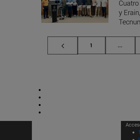
Cuatro
y Erain
Tecnun
Página
Páginas
1
...
Acces