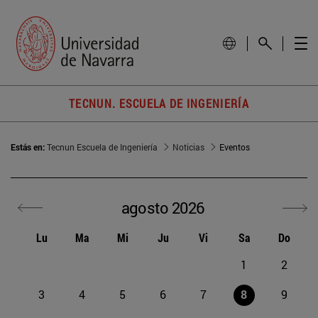
TECNUN. ESCUELA DE INGENIERÍA
Estás en:
Tecnun Escuela de Ingeniería
Noticias
Eventos
agosto 2026
nterior
Ir a
Lu
Ma
Mi
Ju
Vi
Sa
Do
1
2
3
4
5
6
7
8
9