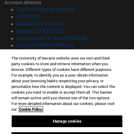
Accesos directos
(abre en nueva ventana)
TRABAJA CON NOSOTROS
(abre en nueva ventana)
ESTUDIOS
(abre en nueva ventana)
ADMISIÓN Y AYUDAS
(abre en nueva ventana)
CONOCE LA ESCUELA
(abre en nueva venta
PROFESORES E INVESTIGACIÓN
(abre en nueva ventana)
SALIDAS PROFESIONALES
(abre en nueva ventana)
ESTUDIANTES
The University of Navarra website uses our own and third-
party cookies to store and retrieve information when you
Información
TECNUN
browse. Different types of cookies have different purposes.
TFNO +34 943 21 98 77
For example, to identify you as a user, obtain information
¿QUÉ GRADO TE INTERESA?
about your browsing habits respecting your privacy, or
Curso Cero de Tecnun
¿QUÉ MÁSTER TE INTERESA?
personalize how the content is displayed. You can select the
cookies you want to enable or accept them all. This banner
© Universidad de Navarra
will remain active until you choose one of the two options.
27/08/2026
For more detailed information about our cookies, please visit
Información legal
31/08/2026
our
Cookie Policy.
Accesibilidad
Campus de Ibaeta
Configuración de cookies
Manage cookies
Localizador de campus