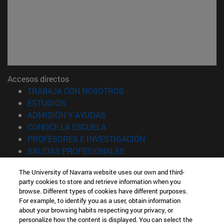
Accesos directos
(abre en nueva ventana)
TRABAJA CON NOSOTROS
(abre en nueva ventana)
ESTUDIOS
(abre en nueva ventana)
ADMISIÓN Y AYUDAS
(abre en nueva ventana)
CONOCE LA ESCUELA
(abre en nueva venta
PROFESORES E INVESTIGACIÓN
(abre en nueva ventana)
SALIDAS PROFESIONALES
(abre en nueva ventana)
ESTUDIANTES
The University of Navarra website uses our own and third-
party cookies to store and retrieve information when you
Información
browse. Different types of cookies have different purposes.
TFNO +34 943 21 98 77
For example, to identify you as a user, obtain information
¿QUÉ GRADO TE INTERESA?
about your browsing habits respecting your privacy, or
¿QUÉ MÁSTER TE INTERESA?
personalize how the content is displayed. You can select the