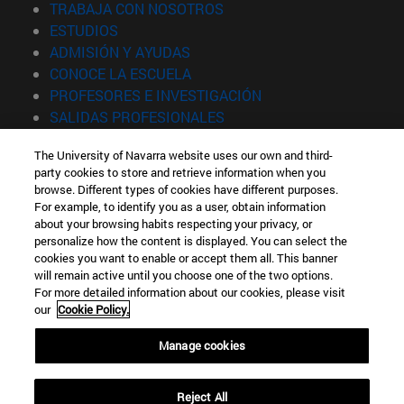
(abre en nueva ventana)
TRABAJA CON NOSOTROS
(abre en nueva ventana)
ESTUDIOS
(abre en nueva ventana)
ADMISIÓN Y AYUDAS
(abre en nueva ventana)
CONOCE LA ESCUELA
(abre en nueva venta
PROFESORES E INVESTIGACIÓN
(abre en nueva ventana)
SALIDAS PROFESIONALES
(abre en nueva ventana)
ESTUDIANTES
The University of Navarra website uses our own and third-
party cookies to store and retrieve information when you
Información
browse. Different types of cookies have different purposes.
TFNO +34 943 21 98 77
For example, to identify you as a user, obtain information
¿QUÉ GRADO TE INTERESA?
about your browsing habits respecting your privacy, or
¿QUÉ MÁSTER TE INTERESA?
personalize how the content is displayed. You can select the
cookies you want to enable or accept them all. This banner
© Universidad de Navarra
will remain active until you choose one of the two options.
For more detailed information about our cookies, please visit
Información legal
our
Cookie Policy.
Accesibilidad
Configuración de cookies
Manage cookies
Localizador de campus
Reject All