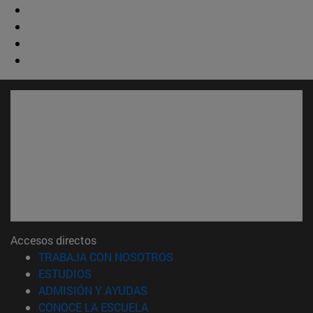
Accesos directos
(abre en nueva ventana)
TRABAJA CON NOSOTROS
(abre en nueva ventana)
ESTUDIOS
(abre en nueva ventana)
ADMISIÓN Y AYUDAS
(abre en nueva ventana)
CONOCE LA ESCUELA