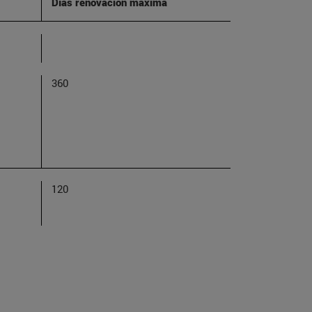
Días renovación máxima
360
120