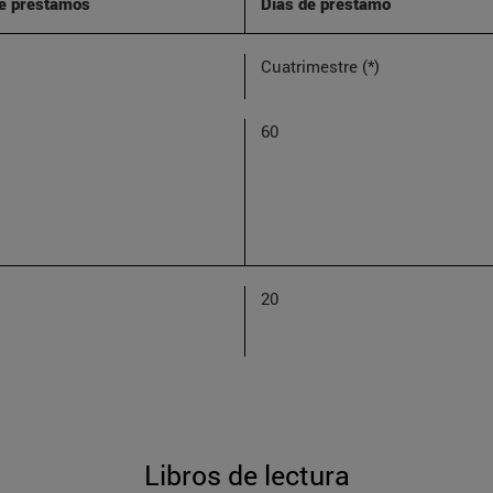
e préstamos
Días de préstamo
Cuatrimestre (*)
60
20
Libros de lectura