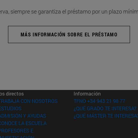
erva, siempre se garantiza el préstamo por un plazo mínim
MÁS INFORMACIÓN SOBRE EL PRÉSTAMO
os directos
Información
(abre en nueva ventana)
TRABAJA CON NOSOTROS
TFNO +34 943 21 98 77
(abre en nueva ventana)
ESTUDIOS
¿QUÉ GRADO TE INTERESA?
(abre en nueva ventana)
ADMISIÓN Y AYUDAS
¿QUÉ MÁSTER TE INTERESA
(abre en nueva ventana)
CONOCE LA ESCUELA
PROFESORES E
(abre en nueva ventana)
INVESTIGACIÓN