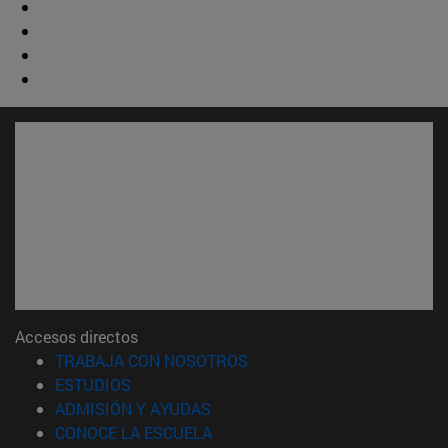
Accesos directos
(abre en nueva ventana)
TRABAJA CON NOSOTROS
(abre en nueva ventana)
ESTUDIOS
(abre en nueva ventana)
ADMISIÓN Y AYUDAS
(abre en nueva ventana)
CONOCE LA ESCUELA