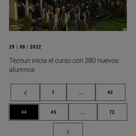
29 | 08 | 2022
Tecnun inicia el curso con 280 nuevos
alumnos
Página
Páginas intermedias Us
Página
1
...
43
Página
Página
Páginas intermedias U
Página
44
45
...
72