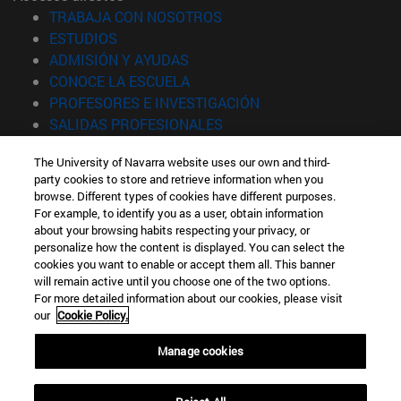
(abre en nueva ventana)
TRABAJA CON NOSOTROS
(abre en nueva ventana)
ESTUDIOS
(abre en nueva ventana)
ADMISIÓN Y AYUDAS
(abre en nueva ventana)
CONOCE LA ESCUELA
(abre en nueva venta
PROFESORES E INVESTIGACIÓN
(abre en nueva ventana)
SALIDAS PROFESIONALES
(abre en nueva ventana)
ESTUDIANTES
The University of Navarra website uses our own and third-
party cookies to store and retrieve information when you
Información
browse. Different types of cookies have different purposes.
TFNO +34 943 21 98 77
For example, to identify you as a user, obtain information
¿QUÉ GRADO TE INTERESA?
about your browsing habits respecting your privacy, or
¿QUÉ MÁSTER TE INTERESA?
personalize how the content is displayed. You can select the
cookies you want to enable or accept them all. This banner
© Universidad de Navarra
will remain active until you choose one of the two options.
For more detailed information about our cookies, please visit
Información legal
our
Cookie Policy.
Accesibilidad
Configuración de cookies
Manage cookies
Localizador de campus