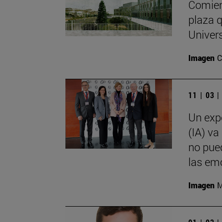
Comien
plaza q
Univer
Imagen
C
11 | 03 
Un expe
(IA) va
no pued
las emo
Imagen
M