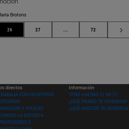
moción
aría Brotons
 Use TAB para desplazarse.
Página
Página
Páginas intermedias Use TA
Página
26
27
...
72
os directos
Información
(abre en nueva ventana)
TRABAJA CON NOSOTROS
TFNO +34 943 21 98 77
(abre en nueva ventana)
ESTUDIOS
¿QUÉ GRADO TE INTERESA?
(abre en nueva ventana)
ADMISIÓN Y AYUDAS
¿QUÉ MÁSTER TE INTERESA
(abre en nueva ventana)
CONOCE LA ESCUELA
PROFESORES E
(abre en nueva ventana)
INVESTIGACIÓN