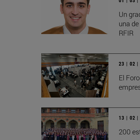
01 | 03 
Un grad
una de
RFIR
23 | 02 
El For
empres
13 | 02 
200 est