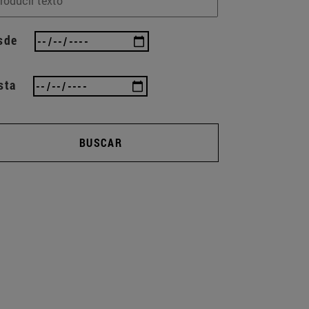
sde
sta
BUSCAR