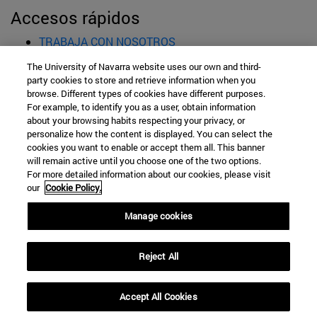
Accesos rápidos
(abre en nueva ventana)
TRABAJA CON NOSOTROS
(abre en nueva ventana)
ESTUDIOS
The University of Navarra website uses our own and third-
(abre en nueva ventana)
ADMISIÓN Y AYUDAS
party cookies to store and retrieve information when you
(abre en nueva ventana)
CONOCE LA ESCUELA
browse. Different types of cookies have different purposes.
For example, to identify you as a user, obtain information
(abre en nueva venta
PROFESORES E INVESTIGACIÓN
about your browsing habits respecting your privacy, or
(abre en nueva ventana)
SALIDAS PROFESIONALES
personalize how the content is displayed. You can select the
(abre en nueva ventana)
ESTUDIANTES
cookies you want to enable or accept them all. This banner
will remain active until you choose one of the two options.
For more detailed information about our cookies, please visit
Información legal
our
Cookie Policy.
Accesibilidad
Manage cookies
Configuración de cookies
P° de Manuel Lardizabal, 13
Reject All
San Sebastián
20018
Gipuzkoa España
Accept All Cookies
Tel. +34 943 219877
|