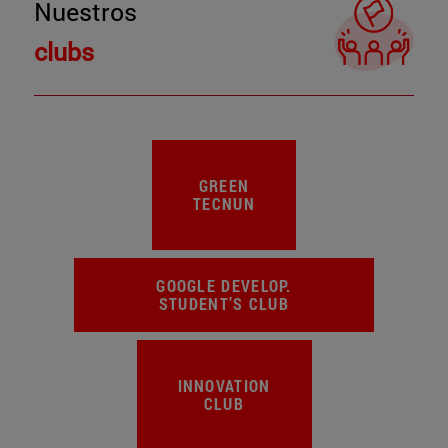
Nuestros
clubs
GREEN
TECNUN
GOOGLE DEVELOP.
STUDENT’S CLUB
INNOVATION
CLUB