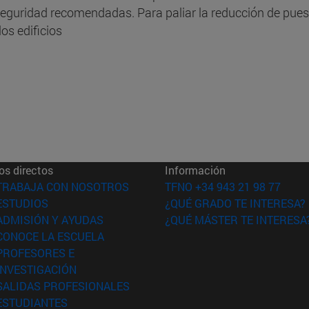
 seguridad recomendadas. Para paliar la reducción de pues
os edificios
os directos
Información
(abre en nueva ventana)
TRABAJA CON NOSOTROS
TFNO +34 943 21 98 77
(abre en nueva ventana)
ESTUDIOS
¿QUÉ GRADO TE INTERESA?
(abre en nueva ventana)
ADMISIÓN Y AYUDAS
¿QUÉ MÁSTER TE INTERESA
(abre en nueva ventana)
CONOCE LA ESCUELA
PROFESORES E
(abre en nueva ventana)
INVESTIGACIÓN
(abre en nueva ventana)
SALIDAS PROFESIONALES
(abre en nueva ventana)
ESTUDIANTES