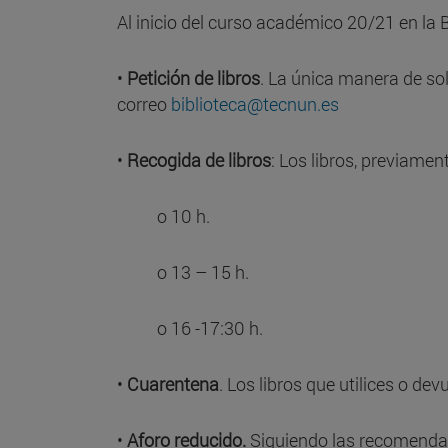
Al inicio del curso académico 20/21 en la
•
Petición de libros
. La única manera de soli
correo
biblioteca@tecnun.es
•
Recogida de libros
: Los libros, previamen
o 10 h.
o 13 – 15 h.
o 16 -17:30 h.
•
Cuarentena
. Los libros que utilices o de
•
Aforo reducido.
Siguiendo las recomendac