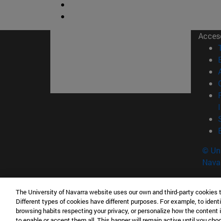
Acces
© Uni
Nava
The University of Navarra website uses our own and third-party cookies 
Tecnun. Escuela de Ingeniería
Different types of cookies have different purposes. For example, to identi
P° de Manuel Lardizabal, 13 20018 San Sebasti
browsing habits respecting your privacy, or personalize how the content 
to enable or accept them all. This banner will remain active until you ch