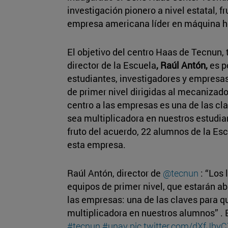
investigación pionero a nivel estatal, f
empresa americana líder en máquina h
El objetivo del centro Haas de Tecnun, 
director de la Escuela
, Raúl Antón,
es p
estudiantes, investigadores y empresas 
de primer nivel dirigidas al mecanizado 
centro a las empresas es una de las cl
sea multiplicadora en nuestros estudia
fruto del acuerdo, 22 alumnos de la Es
esta empresa.
Raúl Antón, director de
@tecnun
: “Los 
equipos de primer nivel, que estarán abi
las empresas: una de las claves para q
multiplicadora en nuestros alumnos” . 
#tecnun
#unav
pic.twitter.com/dXfJby