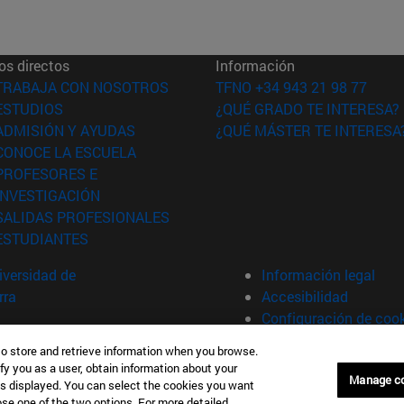
os directos
Información
(abre en nueva ventana)
TRABAJA CON NOSOTROS
TFNO +34 943 21 98 77
(abre en nueva ventana)
ESTUDIOS
¿QUÉ GRADO TE INTERESA?
(abre en nueva ventana)
ADMISIÓN Y AYUDAS
¿QUÉ MÁSTER TE INTERESA
(abre en nueva ventana)
CONOCE LA ESCUELA
PROFESORES E
(abre en nueva ventana)
INVESTIGACIÓN
(abre en nueva ventana)
SALIDAS PROFESIONALES
(abre en nueva ventana)
ESTUDIANTES
versidad de
Información legal
rra
Accesibilidad
Configuración de coo
to store and retrieve information when you browse.
fy you as a user, obtain information about your
án España
Manage c
is displayed. You can select the cookies you want
oose one of the two options. For more detailed