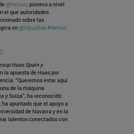
 de
@tecnun
, pionero a nivel
en el que autoridades
lexionado sobre las
ógica en
@Gipuzkoa
#tecnun
22
roup Haas Spain y
n la apuesta de Haas por
rencia: “Queremos estar aquí
cuna de la máquina
a y Suiza”, ha reconocido
, ha apuntado que el apoyo a
niversidad de Navarra y en la
ear talentos conectados con