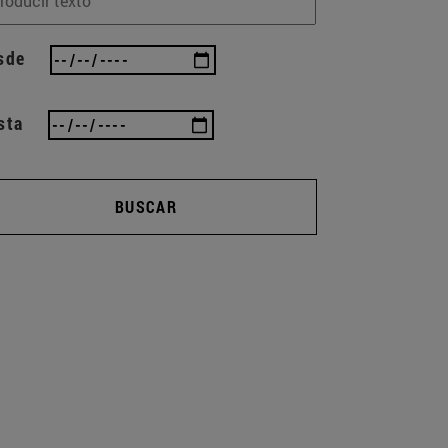
sde
sta
BUSCAR