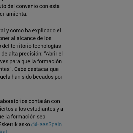
ruto del convenio con esta
erramienta.
tal y como ha explicado el
oner al alcance de los
del territorio tecnologías
de alta precisión: “Abrir el
aves para que la formación
ntes”. Cabe destacar que
cuela han sido becados por
laboratorios contarán con
ertos a los estudiantes y a
ue la formación sea
Eskerrik asko
@HaasSpain
CXaF