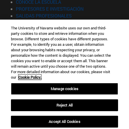
(abre en nueva ventana)
CONOCE LA ESCUELA
(abre en nueva venta
PROFESORES E INVESTIGACIÓN
(abre en nueva ventana)
SALIDAS PROFESIONALES
(abre en nueva ventana)
ESTUDIANTES
The University of Navarra website uses our own and third-
party cookies to store and retrieve information when you
Información
browse. Different types of cookies have different purposes.
TFNO +34 943 21 98 77
For example, to identify you as a user, obtain information
¿QUÉ GRADO TE INTERESA?
about your browsing habits respecting your privacy, or
¿QUÉ MÁSTER TE INTERESA?
personalize how the content is displayed. You can select the
cookies you want to enable or accept them all. This banner
© Universidad de Navarra
will remain active until you choose one of the two options.
For more detailed information about our cookies, please visit
Información legal
our
Cookie Policy.
Accesibilidad
Configuración de cookies
Manage cookies
Localizador de campus
Reject All
Accept All Cookies