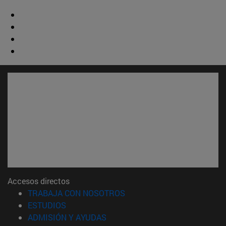
Accesos directos
(abre en nueva ventana)
TRABAJA CON NOSOTROS
(abre en nueva ventana)
ESTUDIOS
(abre en nueva ventana)
ADMISIÓN Y AYUDAS