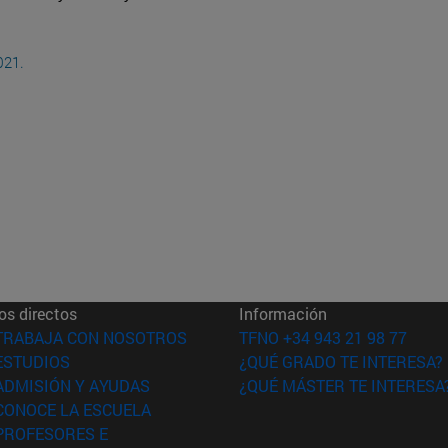
021.
os directos
Información
(abre en nueva ventana)
TRABAJA CON NOSOTROS
TFNO +34 943 21 98 77
(abre en nueva ventana)
ESTUDIOS
¿QUÉ GRADO TE INTERESA?
(abre en nueva ventana)
ADMISIÓN Y AYUDAS
¿QUÉ MÁSTER TE INTERESA
(abre en nueva ventana)
CONOCE LA ESCUELA
PROFESORES E