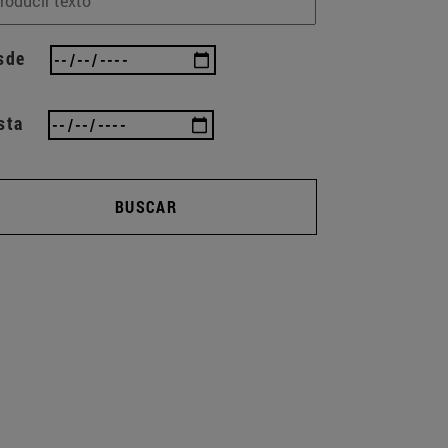
sde
sta
BUSCAR