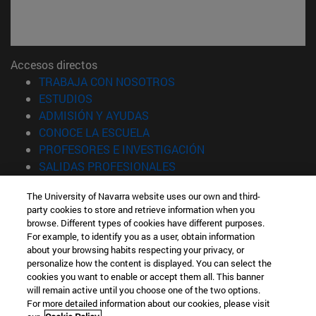
Accesos directos
(abre en nueva ventana)
TRABAJA CON NOSOTROS
(abre en nueva ventana)
ESTUDIOS
(abre en nueva ventana)
ADMISIÓN Y AYUDAS
(abre en nueva ventana)
CONOCE LA ESCUELA
(abre en nueva venta
PROFESORES E INVESTIGACIÓN
(abre en nueva ventana)
SALIDAS PROFESIONALES
(abre en nueva ventana)
ESTUDIANTES
The University of Navarra website uses our own and third-
party cookies to store and retrieve information when you
Información
browse. Different types of cookies have different purposes.
TFNO +34 943 21 98 77
For example, to identify you as a user, obtain information
¿QUÉ GRADO TE INTERESA?
about your browsing habits respecting your privacy, or
¿QUÉ MÁSTER TE INTERESA?
personalize how the content is displayed. You can select the
cookies you want to enable or accept them all. This banner
© Universidad de Navarra
will remain active until you choose one of the two options.
For more detailed information about our cookies, please visit
Información legal