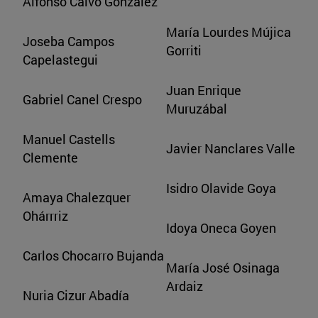
Alfonso Calvo González
María Lourdes Mújica
Joseba Campos
Gorriti
Capelastegui
Juan Enrique
Gabriel Canel Crespo
Muruzábal
Manuel Castells
Javier Nanclares Valle
Clemente
Isidro Olavide Goya
Amaya Chalezquer
Ohárrriz
Idoya Oneca Goyen
Carlos Chocarro Bujanda
María José Osinaga
Ardaiz
Nuria Cizur Abadía