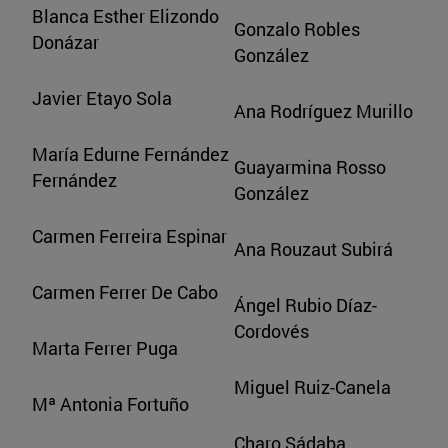
Blanca Esther Elizondo
Gonzalo Robles
Donázar
González
Javier Etayo Sola
Ana Rodríguez Murillo
María Edurne Fernández
Guayarmina Rosso
Fernández
González
Carmen Ferreira Espinar
Ana Rouzaut Subirá
Carmen Ferrer De Cabo
Ángel Rubio Díaz-
Cordovés
Marta Ferrer Puga
Miguel Ruiz-Canela
Mª Antonia Fortuño
Charo Sádaba