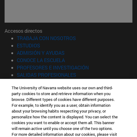
Accesos directos
(abre en nueva ventana)
TRABAJA CON NOSOTROS
(abre en nueva ventana)
ESTUDIOS
(abre en nueva ventana)
ADMISIÓN Y AYUDAS
(abre en nueva ventana)
CONOCE LA ESCUELA
(abre en nueva venta
PROFESORES E INVESTIGACIÓN
(abre en nueva ventana)
SALIDAS PROFESIONALES
(abre en nueva ventana)
ESTUDIANTES
The University of Navarra website uses our own and third-
party cookies to store and retrieve information when you
Información
browse. Different types of cookies have different purposes.
TFNO +34 943 21 98 77
For example, to identify you as a user, obtain information
¿QUÉ GRADO TE INTERESA?
about your browsing habits respecting your privacy, or
¿QUÉ MÁSTER TE INTERESA?
personalize how the content is displayed. You can select the
cookies you want to enable or accept them all. This banner
© Universidad de Navarra
will remain active until you choose one of the two options.
For more detailed information about our cookies, please visit
Información legal