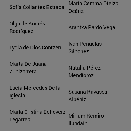
María Gemma Oteiza
Sofía Collantes Estrada
Ocáriz
Olga de Andrés
Arantxa Pardo Vega
Rodríguez
Iván Peñuelas
Lydia de Dios Contzen
Sánchez
Marta De Juana
Natalia Pérez
Zubizarreta
Mendioroz
Lucía Mercedes De la
Susana Ravassa
Iglesia
Albéniz
María Cristina Echeverz
Miriam Remiro
Legarrea
Ilundain