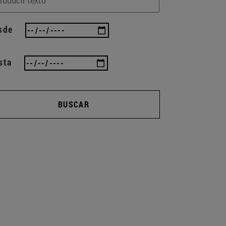
sde
sta
BUSCAR