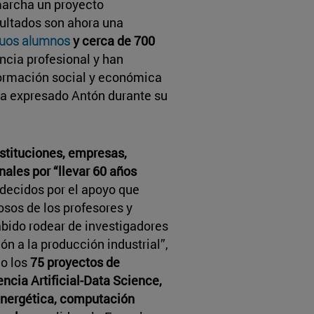
marcha un proyecto
sultados son ahora una
guos alumnos
y cerca de 700
ncia profesional y han
formación social y económica
 ha expresado Antón durante su
nstituciones, empresas,
nales por “llevar 60 años
ecidos por el apoyo que
osos de los profesores y
bido rodear de investigadores
ión a la producción industrial”,
do los
75 proyectos de
encia Artificial-Data Science,
 energética, computación