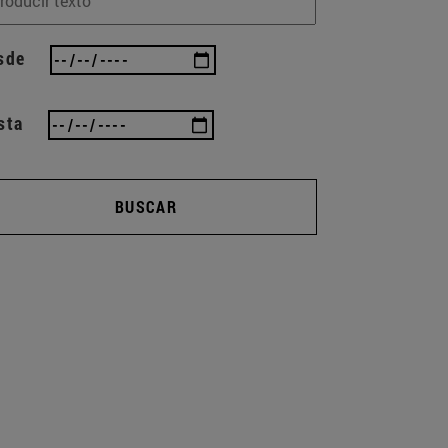
sde
sta
BUSCAR