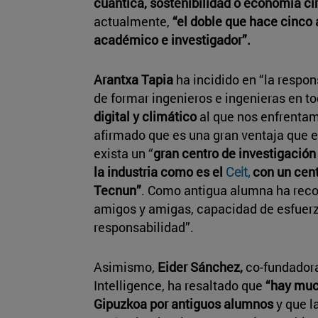
cuántica, sostenibilidad o economía ci
actualmente,
“el doble que hace cinco a
académico e investigador”.
Arantxa Tapia
ha incidido en “la respo
de formar ingenieros e ingenieras en to
digital y climático
al que nos enfrentam
afirmado que es una gran ventaja que 
exista un “
gran centro de investigación
la industria como es el
Ceit,
con un cen
Tecnun”
. Como antigua alumna ha reco
amigos y amigas, capacidad de esfuerzo
responsabilidad”.
Asimismo,
Eider Sánchez,
co-fundadora
Intelligence, ha resaltado que
“hay muc
Gipuzkoa por antiguos alumnos
y que l