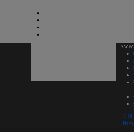
Acces
© Uni
Nava