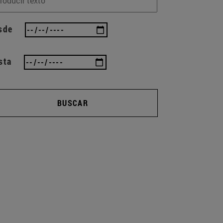
sde
sta
BUSCAR