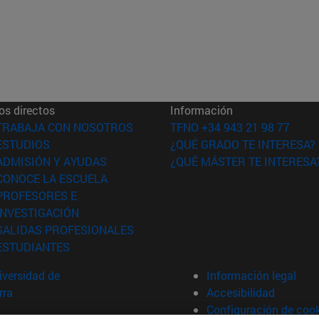
os directos
Información
(abre en nueva ventana)
TRABAJA CON NOSOTROS
TFNO +34 943 21 98 77
(abre en nueva ventana)
ESTUDIOS
¿QUÉ GRADO TE INTERESA?
(abre en nueva ventana)
ADMISIÓN Y AYUDAS
¿QUÉ MÁSTER TE INTERESA
(abre en nueva ventana)
CONOCE LA ESCUELA
PROFESORES E
(abre en nueva ventana)
INVESTIGACIÓN
(abre en nueva ventana)
SALIDAS PROFESIONALES
(abre en nueva ventana)
ESTUDIANTES
versidad de
Información legal
rra
Accesibilidad
Configuración de coo