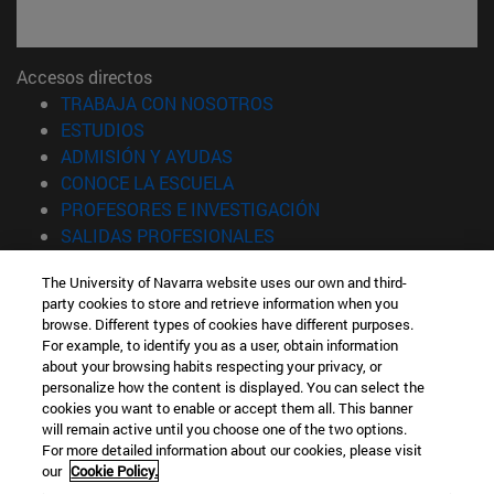
Accesos directos
(abre en nueva ventana)
TRABAJA CON NOSOTROS
(abre en nueva ventana)
ESTUDIOS
(abre en nueva ventana)
ADMISIÓN Y AYUDAS
(abre en nueva ventana)
CONOCE LA ESCUELA
(abre en nueva venta
PROFESORES E INVESTIGACIÓN
(abre en nueva ventana)
SALIDAS PROFESIONALES
(abre en nueva ventana)
ESTUDIANTES
The University of Navarra website uses our own and third-
party cookies to store and retrieve information when you
Información
browse. Different types of cookies have different purposes.
TFNO +34 943 21 98 77
For example, to identify you as a user, obtain information
¿QUÉ GRADO TE INTERESA?
about your browsing habits respecting your privacy, or
¿QUÉ MÁSTER TE INTERESA?
personalize how the content is displayed. You can select the
cookies you want to enable or accept them all. This banner
© Universidad de Navarra
will remain active until you choose one of the two options.
For more detailed information about our cookies, please visit
Información legal
our
Cookie Policy.
Accesibilidad