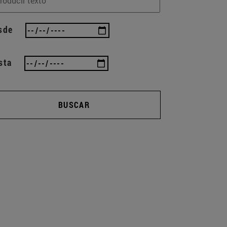
sde
sta
BUSCAR