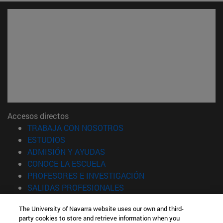
Accesos directos
(abre en nueva ventana)
TRABAJA CON NOSOTROS
(abre en nueva ventana)
ESTUDIOS
(abre en nueva ventana)
ADMISIÓN Y AYUDAS
(abre en nueva ventana)
CONOCE LA ESCUELA
(abre en nueva venta
PROFESORES E INVESTIGACIÓN
(abre en nueva ventana)
SALIDAS PROFESIONALES
(abre en nueva ventana)
ESTUDIANTES
The University of Navarra website uses our own and third-
party cookies to store and retrieve information when you
Información