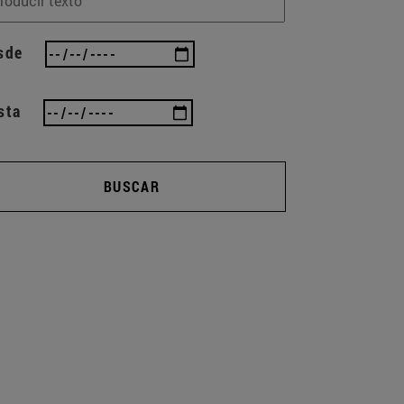
sde
sta
BUSCAR