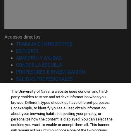
Accesos directos
(abre en nueva ventana)
TRABAJA CON NOSOTROS
(abre en nueva ventana)
ESTUDIOS
(abre en nueva ventana)
ADMISIÓN Y AYUDAS
(abre en nueva ventana)
CONOCE LA ESCUELA
(abre en nueva venta
PROFESORES E INVESTIGACIÓN
(abre en nueva ventana)
SALIDAS PROFESIONALES
(abre en nueva ventana)
ESTUDIANTES
The University of Navarra website uses our own and third-
party cookies to store and retrieve information when you
Información
browse. Different types of cookies have different purposes.
TFNO +34 943 21 98 77
For example, to identify you as a user, obtain information
¿QUÉ GRADO TE INTERESA?
about your browsing habits respecting your privacy, or
¿QUÉ MÁSTER TE INTERESA?
personalize how the content is displayed. You can select the
cookies you want to enable or accept them all. This banner
© Universidad de Navarra
will remain active until you choose one of the two options.