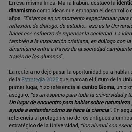
En esa misma línea, María Iraburu destacó la
identi
dinamismo
como ideas que empapan el desarrollo d
años:
“Estamos en un momento espectacular para n
reflexión, de diálogo, de estudio… eso es la Univer
hacer ese esfuerzo de repensar la sociedad. La ident
también a la inspiración cristiana, en diálogo con la 
dinamismo entra a través de la sociedad cambiante
través de los alumnos
”.
La rectora no dejó pasar la oportunidad para hablar 
de la
Estrategia 2025
que marcan el futuro de la Uni
primer lugar, hizo referencia al
centro Bioma
, un pr
aseguró,
“es un espacio para toda la universidad y t
Un lugar de encuentro para hablar sobre naturaleza 
ayude a entender cómo se hace la ciencia
”
. En segu
referencia al protagonismo de los antiguos alumnos
estratégico de la Universidad,
“los alumni son esenc