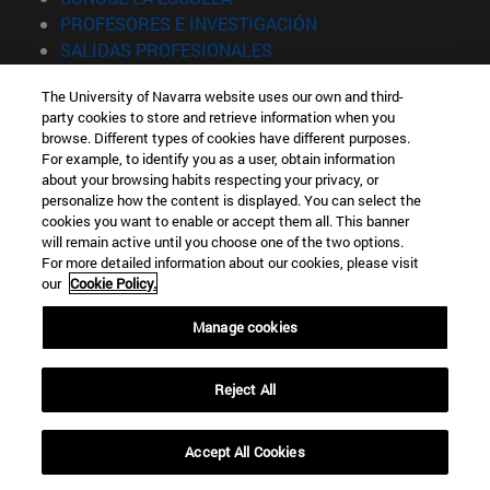
(abre en nueva venta
PROFESORES E INVESTIGACIÓN
(abre en nueva ventana)
SALIDAS PROFESIONALES
(abre en nueva ventana)
ESTUDIANTES
The University of Navarra website uses our own and third-
party cookies to store and retrieve information when you
Información
browse. Different types of cookies have different purposes.
TFNO +34 943 21 98 77
For example, to identify you as a user, obtain information
¿QUÉ GRADO TE INTERESA?
about your browsing habits respecting your privacy, or
¿QUÉ MÁSTER TE INTERESA?
personalize how the content is displayed. You can select the
cookies you want to enable or accept them all. This banner
© Universidad de Navarra
will remain active until you choose one of the two options.
For more detailed information about our cookies, please visit
Información legal
our
Cookie Policy.
Accesibilidad
Configuración de cookies
Manage cookies
Localizador de campus
Reject All
Accept All Cookies