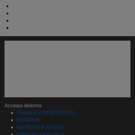
Accesos directos
(abre en nueva ventana)
TRABAJA CON NOSOTROS
(abre en nueva ventana)
ESTUDIOS
(abre en nueva ventana)
ADMISIÓN Y AYUDAS
(abre en nueva ventana)
CONOCE LA ESCUELA