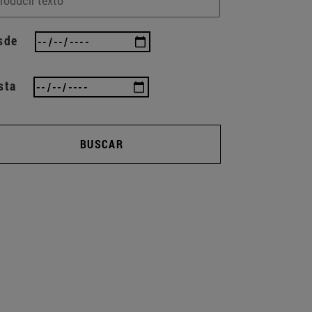
sde
sta
BUSCAR