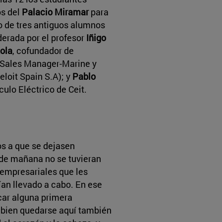
os del
Palacio Miramar
para
io de tres antiguos alumnos
erada por el profesor
Iñigo
ola
, cofundador de
l Sales Manager-Marine y
loit Spain S.A); y
Pablo
culo Eléctrico de Ceit.
s a que se dejasen
a de mañana no se tuvieran
 empresariales que les
ían llevado a cabo. En ese
car alguna primera
si bien quedarse aquí también