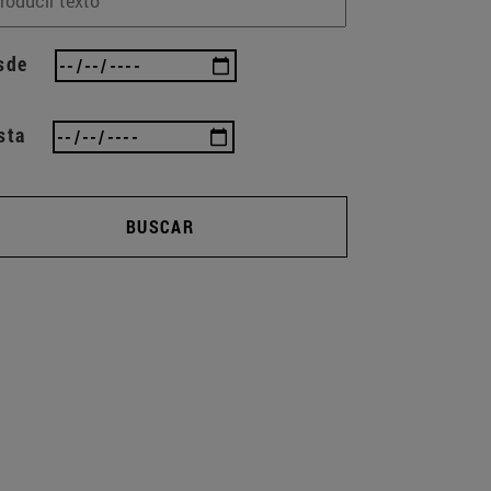
sde
sta
BUSCAR