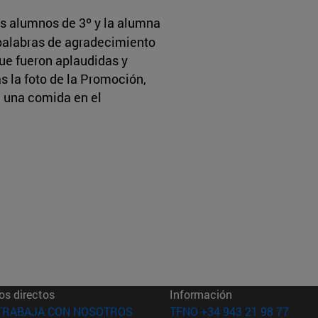
los alumnos de 3º y la alumna
palabras de agradecimiento
ue fueron aplaudidas y
 la foto de la Promoción,
n una comida en el
os directos
Información
(abre en nueva ventana)
TRABAJA CON NOSOTROS
TFNO +34 943 21 98 77