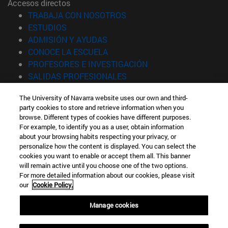
Accesos directos
(abre en nueva ventana)
TRABAJA CON NOSOTROS
(abre en nueva ventana)
ESTUDIOS
(abre en nueva ventana)
ADMISIÓN Y AYUDAS
(abre en nueva ventana)
CONOCE LA ESCUELA
(abre en nueva venta
PROFESORES E INVESTIGACIÓN
(abre en nueva ventana)
SALIDAS PROFESIONALES
(abre en nueva ventana)
ESTUDIANTES
The University of Navarra website uses our own and third-
party cookies to store and retrieve information when you
Información
browse. Different types of cookies have different purposes.
TFNO +34 943 21 98 77
For example, to identify you as a user, obtain information
¿QUÉ GRADO TE INTERESA?
about your browsing habits respecting your privacy, or
¿QUÉ MÁSTER TE INTERESA?
personalize how the content is displayed. You can select the
cookies you want to enable or accept them all. This banner
© Universidad de Navarra
will remain active until you choose one of the two options.
For more detailed information about our cookies, please visit
Información legal
our
Cookie Policy.
Accesibilidad
Configuración de cookies
Manage cookies
Localizador de campus