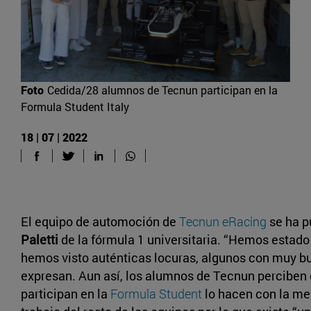
Foto
Cedida/28 alumnos de Tecnun participan en la
Formula Student Italy
18 | 07 | 2022
El equipo de automoción de
Tecnun eRacing
se ha p
Paletti
de la fórmula 1 universitaria. “Hemos estad
hemos visto auténticas locuras, algunos con muy b
expresan. Aun así, los alumnos de Tecnun perciben 
participan en la
Formula Student
lo hacen con la men