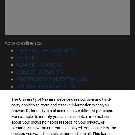
Accesos directos
(abre en nueva ventana)
TRABAJA CON NOSOTROS
(abre en nueva ventana)
ESTUDIOS
(abre en nueva ventana)
ADMISIÓN Y AYUDAS
(abre en nueva ventana)
CONOCE LA ESCUELA
(abre en nueva venta
PROFESORES E INVESTIGACIÓN
(abre en nueva ventana)
SALIDAS PROFESIONALES
(abre en nueva ventana)
ESTUDIANTES
The University of Navarra website uses our own and third-
party cookies to store and retrieve information when you
Información
browse. Different types of cookies have different purposes.
TFNO +34 943 21 98 77
For example, to identify you as a user, obtain information
¿QUÉ GRADO TE INTERESA?
about your browsing habits respecting your privacy, or
¿QUÉ MÁSTER TE INTERESA?
personalize how the content is displayed. You can select the
cookies you want to enable or accept them all. This banner
© Universidad de Navarra