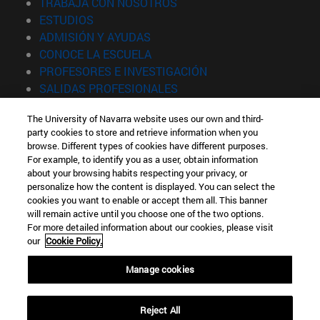
(abre en nueva ventana)
TRABAJA CON NOSOTROS
(abre en nueva ventana)
ESTUDIOS
(abre en nueva ventana)
ADMISIÓN Y AYUDAS
(abre en nueva ventana)
CONOCE LA ESCUELA
(abre en nueva venta
PROFESORES E INVESTIGACIÓN
(abre en nueva ventana)
SALIDAS PROFESIONALES
(abre en nueva ventana)
ESTUDIANTES
The University of Navarra website uses our own and third-
party cookies to store and retrieve information when you
Información
browse. Different types of cookies have different purposes.
TFNO +34 943 21 98 77
For example, to identify you as a user, obtain information
¿QUÉ GRADO TE INTERESA?
about your browsing habits respecting your privacy, or
¿QUÉ MÁSTER TE INTERESA?
personalize how the content is displayed. You can select the
cookies you want to enable or accept them all. This banner
© Universidad de Navarra
will remain active until you choose one of the two options.
For more detailed information about our cookies, please visit
Información legal
our
Cookie Policy.
Accesibilidad
Configuración de cookies
Manage cookies
Localizador de campus
Reject All