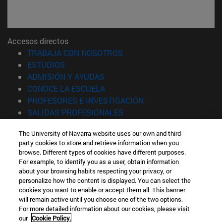
Accesos directos
(abre en nueva ventana)
TRABAJA CON NOSOTROS
(abre en nueva ventana)
ESTUDIOS
(abre en nueva ventana)
ADMISIÓN Y AYUDAS
(abre en nueva ventana)
CONOCE LA ESCUELA
(abre en nueva venta
PROFESORES E INVESTIGACIÓN
(abre en nueva ventana)
SALIDAS PROFESIONALES
(abre en nueva ventana)
ESTUDIANTES
The University of Navarra website uses our own and third-
party cookies to store and retrieve information when you
Información
browse. Different types of cookies have different purposes.
TFNO +34 943 21 98 77
For example, to identify you as a user, obtain information
¿QUÉ GRADO TE INTERESA?
about your browsing habits respecting your privacy, or
¿QUÉ MÁSTER TE INTERESA?
personalize how the content is displayed. You can select the
cookies you want to enable or accept them all. This banner
© Universidad de Navarra
will remain active until you choose one of the two options.
For more detailed information about our cookies, please visit
Información legal
our
Cookie Policy.