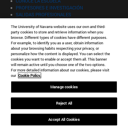
(abre en nueva ventana)
CONOCE LA ESCUELA
(abre en nueva venta
PROFESORES E INVESTIGACIÓN
(abre en nueva ventana)
SALIDAS PROFESIONALES
(abre en nueva ventana)
ESTUDIANTES
The University of Navarra website uses our own and third-
party cookies to store and retrieve information when you
Información
browse. Different types of cookies have different purposes.
TFNO +34 943 21 98 77
For example, to identify you as a user, obtain information
¿QUÉ GRADO TE INTERESA?
about your browsing habits respecting your privacy, or
¿QUÉ MÁSTER TE INTERESA?
personalize how the content is displayed. You can select the
cookies you want to enable or accept them all. This banner
© Universidad de Navarra
will remain active until you choose one of the two options.
For more detailed information about our cookies, please visit
Información legal
our
Cookie Policy.
Accesibilidad
Configuración de cookies
Manage cookies
Localizador de campus
Reject All
Accept All Cookies