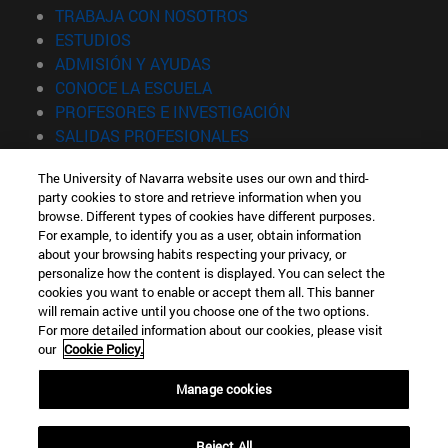
(abre en nueva ventana)
TRABAJA CON NOSOTROS
(abre en nueva ventana)
ESTUDIOS
(abre en nueva ventana)
ADMISIÓN Y AYUDAS
(abre en nueva ventana)
CONOCE LA ESCUELA
(abre en nueva venta
PROFESORES E INVESTIGACIÓN
(abre en nueva ventana)
SALIDAS PROFESIONALES
(abre en nueva ventana)
ESTUDIANTES
The University of Navarra website uses our own and third-
party cookies to store and retrieve information when you
Información
browse. Different types of cookies have different purposes.
TFNO +34 943 21 98 77
For example, to identify you as a user, obtain information
¿QUÉ GRADO TE INTERESA?
about your browsing habits respecting your privacy, or
¿QUÉ MÁSTER TE INTERESA?
personalize how the content is displayed. You can select the
cookies you want to enable or accept them all. This banner
© Universidad de Navarra
will remain active until you choose one of the two options.
For more detailed information about our cookies, please visit
Información legal
our
Cookie Policy.
Accesibilidad
Configuración de cookies
Manage cookies
Localizador de campus
Reject All