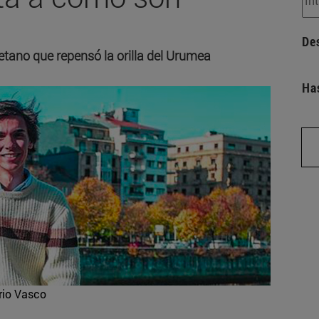
De
etano que repensó la orilla del Urumea
Ha
rio Vasco