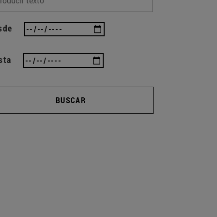
sde
sta
BUSCAR