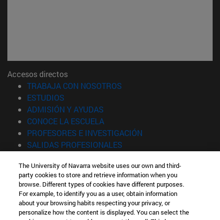
Accesos directos
(abre en nueva ventana)
TRABAJA CON NOSOTROS
(abre en nueva ventana)
ESTUDIOS
(abre en nueva ventana)
ADMISIÓN Y AYUDAS
(abre en nueva ventana)
CONOCE LA ESCUELA
(abre en nueva venta
PROFESORES E INVESTIGACIÓN
(abre en nueva ventana)
SALIDAS PROFESIONALES
(abre en nueva ventana)
ESTUDIANTES
The University of Navarra website uses our own and third-
party cookies to store and retrieve information when you
Información
browse. Different types of cookies have different purposes.
TFNO +34 943 21 98 77
For example, to identify you as a user, obtain information
¿QUÉ GRADO TE INTERESA?
about your browsing habits respecting your privacy, or
¿QUÉ MÁSTER TE INTERESA?
personalize how the content is displayed. You can select the