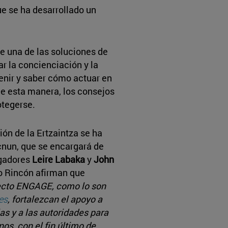
ue se ha desarrollado un
e una de las soluciones de
ar la concienciación y la
enir y saber cómo actuar en
De esta manera, los consejos
otegerse.
ón de la Ertzaintza se ha
cnun, que se encargará de
igadores
Leire Labaka
y
John
o Rincón afirman que
yecto ENGAGE, como lo son
es
, fortale
zcan el apoyo a
s y a las autoridades para
os, con el fin último de