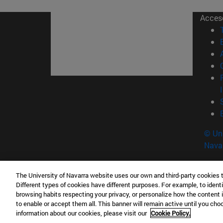
Acces
© Uni
Nava
The University of Navarra website uses our own and third-party cookies 
Tecnun. Escuela de Ingeniería
Different types of cookies have different purposes. For example, to identi
P° de Manuel Lardizabal, 13 20018 San Sebasti
browsing habits respecting your privacy, or personalize how the content 
to enable or accept them all. This banner will remain active until you ch
T.
+34 943 21 98 77
information about our cookies, please visit our
Cookie Policy.