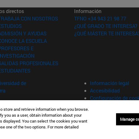
os directos
Información
(abre en nueva ventana)
TRABAJA CON NOSOTROS
TFNO +34 943 21 98 77
(abre en nueva ventana)
ESTUDIOS
¿QUÉ GRADO TE INTERESA?
(abre en nueva ventana)
ADMISIÓN Y AYUDAS
¿QUÉ MÁSTER TE INTERESA
(abre en nueva ventana)
CONOCE LA ESCUELA
PROFESORES E
(abre en nueva ventana)
INVESTIGACIÓN
(abre en nueva ventana)
SALIDAS PROFESIONALES
(abre en nueva ventana)
ESTUDIANTES
versidad de
Información legal
rra
Accesibilidad
Configuración de coo
to store and retrieve information when you browse.
fy you as a user, obtain information about your
án España
Manage c
is displayed. You can select the cookies you want
oose one of the two options. For more detailed