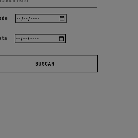
sde
sta
BUSCAR