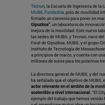
Tecnun
, la Escuela de Ingeniería de la 
MUBIL Fundazioa
, polo de movilidad in
firmado un convenio para poner en ma
Gipuzkoa”
, un laboratorio de innovaci
mejora de la movilidad. Este nuevo lab
las sedes de MUBIL y Tecnun, nace del
Foral de Gipuzkoa, MUBIL y el grupo Ci
Instituto de Tecnología de Massachuse
a principios de marzo, y cuenta con un
millones de euros para los próximos tr
La directora general de MUBIL y del nu
ha señalado que el objetivo de MUBIL 
actor relevante en el ámbito de la movil
sostenible a nivel internacional
. “El Ci
ejemplo del trabajo que hemos venido h
y el aprendizaje mutuo abre un horizon