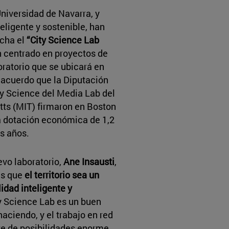
Universidad de Navarra, y
teligente y sostenible, han
rcha el
“City Science Lab
ón centrado en proyectos de
oratorio que se ubicará en
 acuerdo que la Diputación
ty Science del Media Lab del
tts (MIT) firmaron en Boston
a dotación económica de 1,2
es años.
evo laboratorio,
Ane Insausti
,
es que
el territorio sea un
idad inteligente y
ty Science Lab es un buen
aciendo, y el trabajo en red
te de posibilidades enorme.