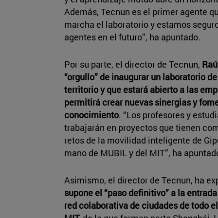
Además, Tecnun es el primer agente qu
marcha el laboratorio y estamos segur
agentes en el futuro”, ha apuntado.
Por su parte, el director de Tecnun,
Raú
“orgullo” de inaugurar un laboratorio d
territorio y que estará abierto a las emp
permitirá crear nuevas sinergias y fom
conocimiento
. “Los profesores y estud
trabajarán en proyectos que tienen com
retos de la movilidad inteligente de Gip
mano de MUBIL y del MIT”, ha apuntad
Asimismo, el director de Tecnun, ha e
supone el “paso definitivo” a la entrad
red colaborativa de ciudades de todo e
MIT,
de la que forman parte Shanghái, He