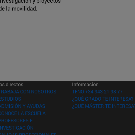
investigación y proyectos
de la movilidad.
os directos
Información
(abre en nueva ventana)
TRABAJA CON NOSOTROS
TFNO +34 943 21 98 77
(abre en nueva ventana)
ESTUDIOS
¿QUÉ GRADO TE INTERESA?
(abre en nueva ventana)
ADMISIÓN Y AYUDAS
¿QUÉ MÁSTER TE INTERESA
(abre en nueva ventana)
CONOCE LA ESCUELA
PROFESORES E
(abre en nueva ventana)
INVESTIGACIÓN
(abre en nueva ventana)
SALIDAS PROFESIONALES