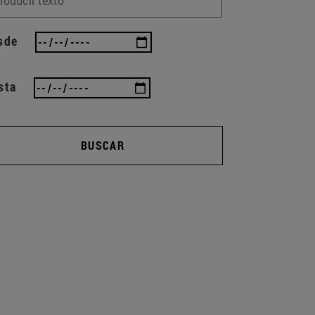
sde
sta
BUSCAR