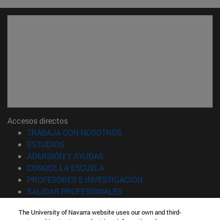
Accesos directos
(abre en nueva ventana)
TRABAJA CON NOSOTROS
(abre en nueva ventana)
ESTUDIOS
(abre en nueva ventana)
ADMISIÓN Y AYUDAS
(abre en nueva ventana)
CONOCE LA ESCUELA
(abre en nueva venta
PROFESORES E INVESTIGACIÓN
(abre en nueva ventana)
SALIDAS PROFESIONALES
(abre en nueva ventana)
ESTUDIANTES
The University of Navarra website uses our own and third-