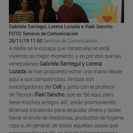
Gabriela Sarriegui, Lorena Lozada e Iñaki Sancho
FOTO: Servicio de Comunicación
25/11/19 11:50
Servicio de Comunicación
A nadie se le escapa que Venezuela no está
viviendo su mejor momento, y es por eso que las
venezolanas
Gabriela Sarriegui y Lorena
Lozada
se han propuesto echar una mano desde
aquí a sus compatriotas. Ambas son
investigadoras del
Ceit
y, junto con el profesor
de Tecnun
Iñaki Sancho
, que es “de aquí, pero
tiene muchos amigos allí”, están promoviendo
diversas iniciativas para recaudar dinero y poder
hacer el envío de medicinas, productos de higiene,
ropa o, en general, de todas aquellas cosas que
escasean hoy en día en el país latinoamericano.