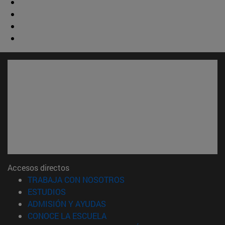
Accesos directos
(abre en nueva ventana)
TRABAJA CON NOSOTROS
(abre en nueva ventana)
ESTUDIOS
(abre en nueva ventana)
ADMISIÓN Y AYUDAS
(abre en nueva ventana)
CONOCE LA ESCUELA