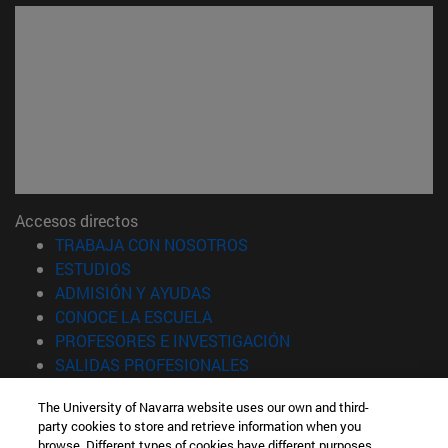
Accesos directos
(abre en nueva ventana)
TRABAJA CON NOSOTROS
(abre en nueva ventana)
ESTUDIOS
(abre en nueva ventana)
ADMISIÓN Y AYUDAS
(abre en nueva ventana)
CONOCE LA ESCUELA
(abre en nueva venta
PROFESORES E INVESTIGACIÓN
(abre en nueva ventana)
SALIDAS PROFESIONALES
(abre en nueva ventana)
ESTUDIANTES
The University of Navarra website uses our own and third-
party cookies to store and retrieve information when you
Información
browse. Different types of cookies have different purposes.