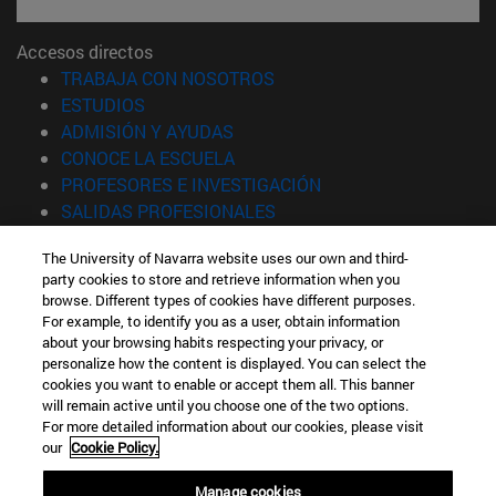
Accesos directos
(abre en nueva ventana)
TRABAJA CON NOSOTROS
(abre en nueva ventana)
ESTUDIOS
(abre en nueva ventana)
ADMISIÓN Y AYUDAS
(abre en nueva ventana)
CONOCE LA ESCUELA
(abre en nueva venta
PROFESORES E INVESTIGACIÓN
(abre en nueva ventana)
SALIDAS PROFESIONALES
(abre en nueva ventana)
ESTUDIANTES
The University of Navarra website uses our own and third-
party cookies to store and retrieve information when you
Información
browse. Different types of cookies have different purposes.
TFNO +34 943 21 98 77
For example, to identify you as a user, obtain information
¿QUÉ GRADO TE INTERESA?
about your browsing habits respecting your privacy, or
¿QUÉ MÁSTER TE INTERESA?
personalize how the content is displayed. You can select the
cookies you want to enable or accept them all. This banner
© Universidad de Navarra
will remain active until you choose one of the two options.
For more detailed information about our cookies, please visit
Información legal
our
Cookie Policy.
Accesibilidad
Configuración de cookies
Manage cookies