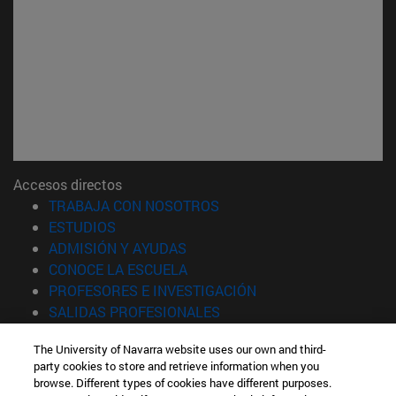
Accesos directos
(abre en nueva ventana)
TRABAJA CON NOSOTROS
(abre en nueva ventana)
ESTUDIOS
(abre en nueva ventana)
ADMISIÓN Y AYUDAS
(abre en nueva ventana)
CONOCE LA ESCUELA
(abre en nueva venta
PROFESORES E INVESTIGACIÓN
(abre en nueva ventana)
SALIDAS PROFESIONALES
(abre en nueva ventana)
ESTUDIANTES
The University of Navarra website uses our own and third-
party cookies to store and retrieve information when you
Información
browse. Different types of cookies have different purposes.
TFNO +34 943 21 98 77