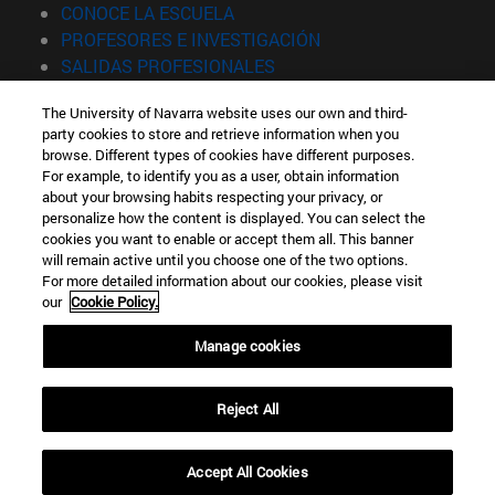
(abre en nueva ventana)
CONOCE LA ESCUELA
(abre en nueva venta
PROFESORES E INVESTIGACIÓN
(abre en nueva ventana)
SALIDAS PROFESIONALES
(abre en nueva ventana)
ESTUDIANTES
The University of Navarra website uses our own and third-
party cookies to store and retrieve information when you
Información
browse. Different types of cookies have different purposes.
TFNO +34 943 21 98 77
For example, to identify you as a user, obtain information
¿QUÉ GRADO TE INTERESA?
about your browsing habits respecting your privacy, or
¿QUÉ MÁSTER TE INTERESA?
personalize how the content is displayed. You can select the
cookies you want to enable or accept them all. This banner
© Universidad de Navarra
will remain active until you choose one of the two options.
For more detailed information about our cookies, please visit
Información legal
our
Cookie Policy.
Accesibilidad
Configuración de cookies
Manage cookies
Localizador de campus
Reject All
Accept All Cookies