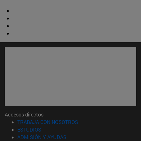
Accesos directos
(abre en nueva ventana)
TRABAJA CON NOSOTROS
(abre en nueva ventana)
ESTUDIOS
(abre en nueva ventana)
ADMISIÓN Y AYUDAS