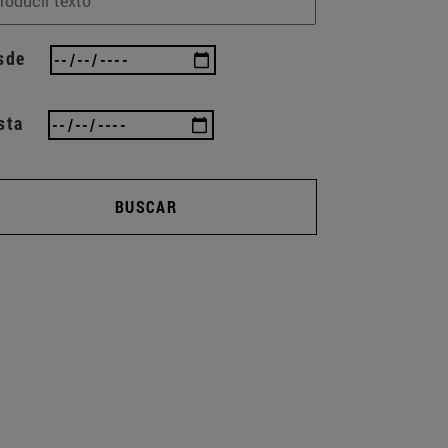
sde
sta
BUSCAR