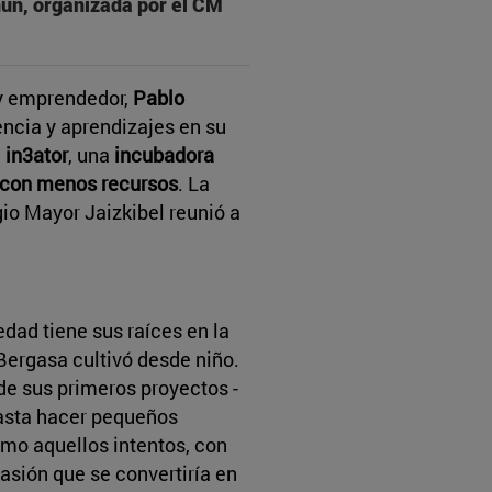
nun, organizada por el CM
 y emprendedor,
Pablo
encia y aprendizajes en su
e
in3ator
, una
incubadora
s con menos recursos
. La
gio Mayor Jaizkibel reunió a
dad tiene sus raíces en la
Bergasa cultivó desde niño.
de sus primeros proyectos -
hasta hacer pequeños
ómo aquellos intentos, con
asión que se convertiría en