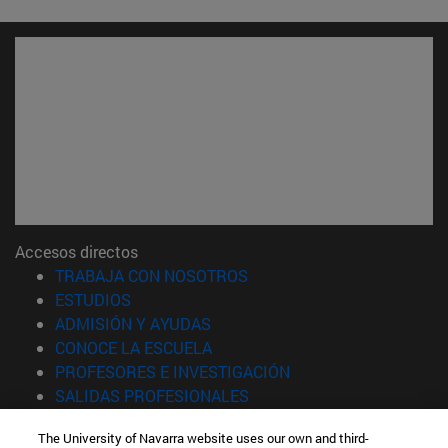
Accesos directos
(abre en nueva ventana)
TRABAJA CON NOSOTROS
(abre en nueva ventana)
ESTUDIOS
(abre en nueva ventana)
ADMISIÓN Y AYUDAS
(abre en nueva ventana)
CONOCE LA ESCUELA
(abre en nueva venta
PROFESORES E INVESTIGACIÓN
(abre en nueva ventana)
SALIDAS PROFESIONALES
(abre en nueva ventana)
ESTUDIANTES
The University of Navarra website uses our own and third-