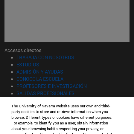
Accesos directos
(abre en nueva ventana)
TRABAJA CON NOSOTROS
(abre en nueva ventana)
ESTUDIOS
(abre en nueva ventana)
ADMISIÓN Y AYUDAS
(abre en nueva ventana)
CONOCE LA ESCUELA
(abre en nueva venta
PROFESORES E INVESTIGACIÓN
(abre en nueva ventana)
SALIDAS PROFESIONALES
(abre en nueva ventana)
ESTUDIANTES
The University of Navarra website uses our own and third-
party cookies to store and retrieve information when you
Información
browse. Different types of cookies have different purposes.
TFNO +34 943 21 98 77
For example, to identify you as a user, obtain information
¿QUÉ GRADO TE INTERESA?
about your browsing habits respecting your privacy, or
¿QUÉ MÁSTER TE INTERESA?