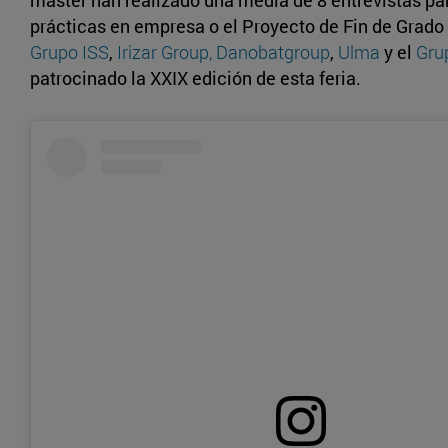
máster han realizado una media de 8 entrevistas pa
prácticas en empresa o el Proyecto de Fin de Grado 
Grupo ISS
,
Irizar Group,
Danobatgroup
,
Ulma
y el
Gru
patrocinado la XXIX edición de esta feria.