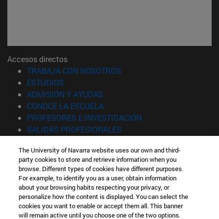
Accesos directos
(abre en nueva ventana)
TRABAJA CON NOSOTROS
(abre en nueva ventana)
ESTUDIOS
(abre en nueva ventana)
ADMISIÓN Y AYUDAS
(abre en nueva ventana)
CONOCE LA ESCUELA
(abre en nueva venta
PROFESORES E INVESTIGACIÓN
(abre en nueva ventana)
SALIDAS PROFESIONALES
(abre en nueva ventana)
ESTUDIANTES
The University of Navarra website uses our own and third-
party cookies to store and retrieve information when you
Información
browse. Different types of cookies have different purposes.
TFNO +34 943 21 98 77
For example, to identify you as a user, obtain information
¿QUÉ GRADO TE INTERESA?
about your browsing habits respecting your privacy, or
¿QUÉ MÁSTER TE INTERESA?
personalize how the content is displayed. You can select the
cookies you want to enable or accept them all. This banner
© Universidad de Navarra
will remain active until you choose one of the two options.