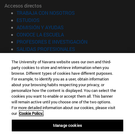
Accesos directos
(abre en nueva ventana)
TRABAJA CON NOSOTROS
(abre en nueva ventana)
ESTUDIOS
(abre en nueva ventana)
ADMISIÓN Y AYUDAS
(abre en nueva ventana)
CONOCE LA ESCUELA
(abre en nueva venta
PROFESORES E INVESTIGACIÓN
(abre en nueva ventana)
SALIDAS PROFESIONALES
(abre en nueva ventana)
ESTUDIANTES
The University of Navarra website uses our own and third-
party cookies to store and retrieve information when you
Información
browse. Different types of cookies have different purposes.
TFNO +34 943 21 98 77
For example, to identify you as a user, obtain information
¿QUÉ GRADO TE INTERESA?
about your browsing habits respecting your privacy, or
¿QUÉ MÁSTER TE INTERESA?
personalize how the content is displayed. You can select the
cookies you want to enable or accept them all. This banner
© Universidad de Navarra
will remain active until you choose one of the two options.
For more detailed information about our cookies, please visit
Información legal
our
Cookie Policy.
Accesibilidad
Configuración de cookies
Manage cookies