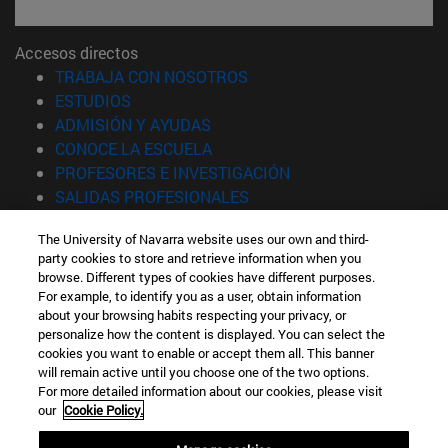
Accesos directos
(abre en nueva ventana)
TRABAJA CON NOSOTROS
(abre en nueva ventana)
ESTUDIOS
(abre en nueva ventana)
ADMISIÓN Y AYUDAS
(abre en nueva ventana)
CONOCE LA ESCUELA
(abre en nueva venta
PROFESORES E INVESTIGACIÓN
(abre en nueva ventana)
SALIDAS PROFESIONALES
(abre en nueva ventana)
ESTUDIANTES
The University of Navarra website uses our own and third-
party cookies to store and retrieve information when you
Información
browse. Different types of cookies have different purposes.
TFNO +34 943 21 98 77
For example, to identify you as a user, obtain information
¿QUÉ GRADO TE INTERESA?
about your browsing habits respecting your privacy, or
¿QUÉ MÁSTER TE INTERESA?
personalize how the content is displayed. You can select the
cookies you want to enable or accept them all. This banner
© Universidad de Navarra
will remain active until you choose one of the two options.
For more detailed information about our cookies, please visit
Información legal
our
Cookie Policy.
Accesibilidad
Configuración de cookies