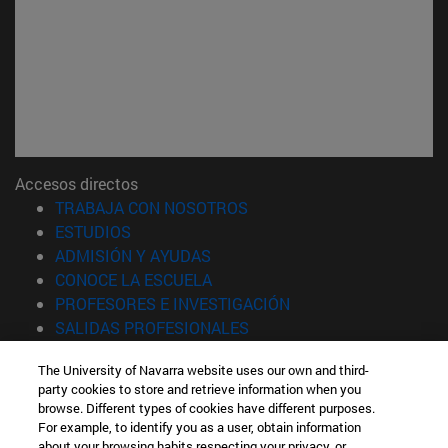
Accesos directos
(abre en nueva ventana)
TRABAJA CON NOSOTROS
(abre en nueva ventana)
ESTUDIOS
(abre en nueva ventana)
ADMISIÓN Y AYUDAS
(abre en nueva ventana)
CONOCE LA ESCUELA
(abre en nueva venta
PROFESORES E INVESTIGACIÓN
(abre en nueva ventana)
SALIDAS PROFESIONALES
(abre en nueva ventana)
ESTUDIANTES
The University of Navarra website uses our own and third-
party cookies to store and retrieve information when you
Información
browse. Different types of cookies have different purposes.
TFNO +34 943 21 98 77
For example, to identify you as a user, obtain information
¿QUÉ GRADO TE INTERESA?
about your browsing habits respecting your privacy, or